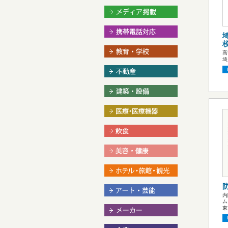
高
埼
内
ム
東