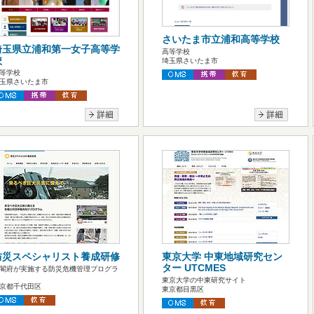
さいたま市立浦和高等学校
埼玉県立浦和第一女子高等学
高等学校
校
埼玉県さいたま市
等学校
玉県さいたま市
防災スペシャリスト養成研修
東京大学 中東地域研究セン
ター UTCMES
閣府が実施する防災危機管理プログラ
東京大学の中東研究サイト
京都千代田区
東京都目黒区